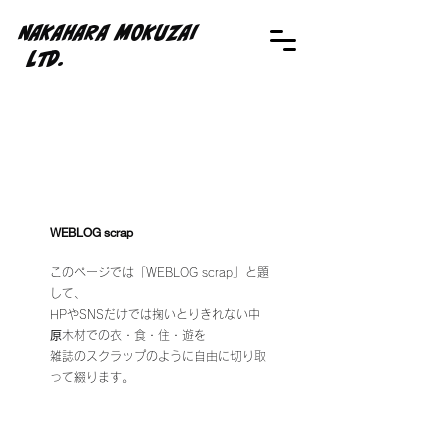
NAKAHARA MOKUZAI
Ltd.
WEBLOG scrap
このページでは「WEBLOG scrap」と題
して、
HPやSNSだけでは掬いとりきれない中
𠩤木材での衣・食・住・遊を
雑誌のスクラップのように自由に切り取
って綴ります。