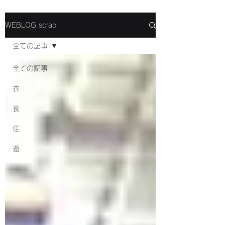
WEBLOG scrap
全ての記事
全ての記事
衣
食
住
遊