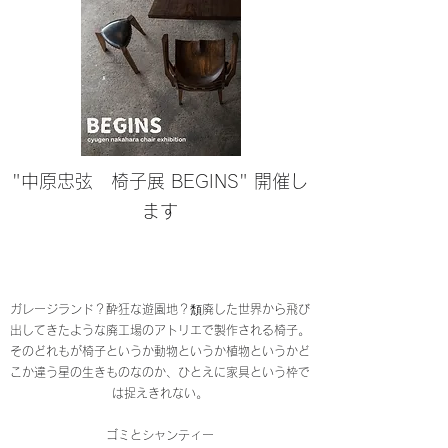
"中原忠弦 椅子展 BEGINS" 開催し
ます
ガレージランド？酔狂な遊園地？頽廃した世界から飛び
出してきたような廃工場のアトリエで製作される椅子。
そのどれもが椅子というか動物というか植物というかど
こか違う星の生きものなのか、ひとえに家具という枠で
は捉えきれない。
ゴミとシャンティー