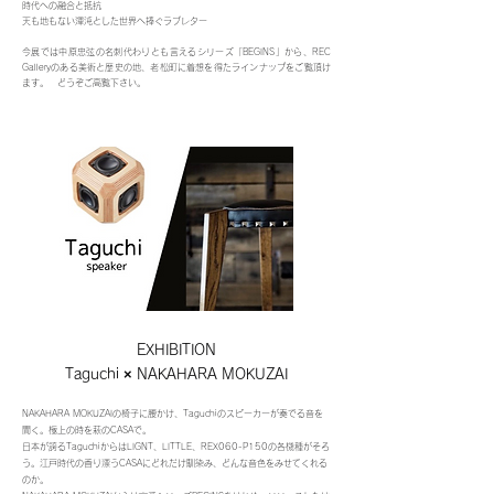
時代への融合と抵抗
天も地もない渾沌とした世界へ捧ぐラブレター
今展では中原忠弦の名刺代わりとも言えるシリーズ「BEGINS」から、REC
Galleryのある美術と歴史の地、老松町に着想を得たラインナップをご覧頂け
ます。 どうぞご高覧下さい。
EXHIBITION
Taguchi × NAKAHARA MOKUZAI
NAKAHARA MOKUZAIの椅子に腰かけ、Taguchiのスピーカーが奏でる音を
聞く。極上の時を萩のCASAで。
日本が誇るTaguchiからはLIGNT、LITTLE、REX060-P150の各機種がそろ
う。江戸時代の香り漂うCASAにどれだけ馴染み、どんな音色をみせてくれる
のか。