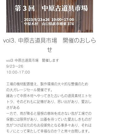
​vol3. 中原古道具市場 開催のおしら
せ
vol3 中原古道具市場 開催します
9/23〜26
10:00-17:00
工場の機材配置替え、製作環境の大々的な整備のため
の大ガレージセール開催です。
縁あって中原木材へやってきた古いもの道具素材エトセ
トラ、そのどれもに記憶があり、思い出があり、愛おし
さがある
一方で、雨が降ると屋根の意味を成さない我が工場での
保管には限界があり、出番を待っていた愛おしきものが
気がつけば劣化のちお役御免となる事多々あり、それは
モノにとって果たして幸福なのか？と常々自問します。