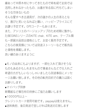
縁あって中原木材にやってきたもので時を経て此処では
活用しきれなかったもの、出番が来る前に朽ちてしまい
そうな勿体ないもの
そんな愛すべき古道具が、次の誰かの人生の添えとな
り、喜びと笑いとなればと願い、ハッピープライスにて
お譲り予定です。0円コーナーもあります。
また、アトリエのバージョンアップのため初期に製作し
たBEGINSシリーズのKITE chair、KITE arm、テーブル類
も一部展示品放出価格として、お安く販売予定です。
こちらの家具類については別途ストーリーなどで販売品
と価格を掲載します。
良い縁のありますように
●モノの由来にもよりますが、一部仕入れて頂けそうな
ものもあるかもしれませんので業者さんなどで仕入れご
希望の方がもしいらっしゃいましたら別途事前にメッセ
ージお願い致します。その他の転売目的での購入は固く
お断りします。
●マイバッグ持参
新聞紙など梱包材の持参にご協力お願いします
●10000円以上〜
クレジットカード使用可能です。paypayは使えません。
●送料負担、後日発送で宜しければ発送対応致します