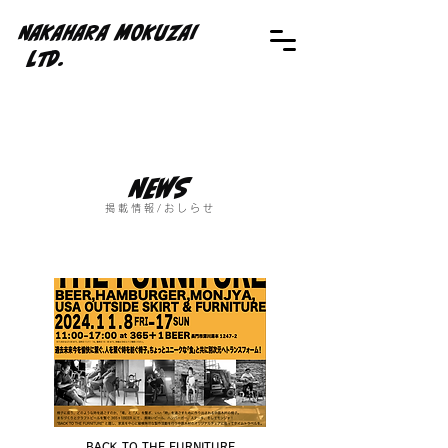
NAKAHARA MOKUZAI
Ltd.
News
掲載情報/おしらせ
​BACK TO THE FURNITURE