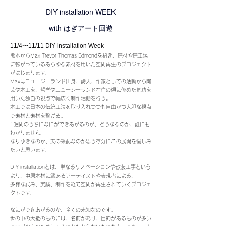
DIY installation WEEK
with はぎアート回遊
11/4〜11/11 DIY installation Week
熊本からMax Trevor Thomas Edmondを招き、廃材や廃工場
に転がっているあらゆる素材を用いた空間再生のプロジェクト
がはじまります。
Maxはニュージーランド出身、詩人、作家としての活動から陶
芸や木工を、哲学やニュージーランド在住の頃に修めた気功を
用いた独自の視点で幅広く制作活動を行う。
木工では日本の伝統工法を取り入れつつも自由かつ大胆な視点
で素材と素材を繋げる。
1週間のうちになにができあがるのが、どうなるのか、誰にも
わかりません。
なりゆきなのか、天の采配なのか思う存分にこの展開を愉しみ
たいと思います。
DIY installationとは、単なるリノベーションや改装工事という
より
、中原木材に縁あるアーティストや表現者による、
多様な試み、実験、制作を経て空間が再生されていくプロジェ
クトです。
なにができあがるのか、全くの未知なのです。
世の中の大抵のものには、名前があり、目的があるものが多い