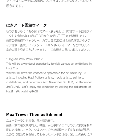
ですがなんのた
めにあるのかわからないものもあってもいいと
思うのです。
はぎ​アート回遊​ウィーク
萩のまちじゅうにある会場でアート展示を
行う「はぎアート回遊ウィ
ーク」を令和5年11月3日(金)から12月3日(日)まで開催します。
萩市の美術館やギャラリー、カフェ
など20会場と萩焼作家からメデ
ィア
作家、画家、インスタレーションやパフォーマーなど23人の作
家の表現を見ることができます。 この機会に是非お越しください。
"Hagi Art Walk Week 2023"
This will be a wonderful opportunity to visit various art exhibitions in
Hagi City.
Visitors will have the chance to appreciate the art works by 23
artists, including Hagi Pottery artists, media artists, painters,
installations, and performers from November 3rd (FRI) to December
3rd(SUN). Let`s enjoy the exhibition by walking the old streets of
Hagi! #ArtwalkingHAGI
Max Trevor Thomas Edmond
ニュージーランド出身、熊本菊池在住。
芸術一家で祖父
家具職人。戦前、手仕事による作りの良い家具を数々
世に送り出してきた。父はマオリの伝統料理ハンギを作るのが得意。
この夏に菊池で振る舞ってもらったハンギには強く深い土の香りにパ