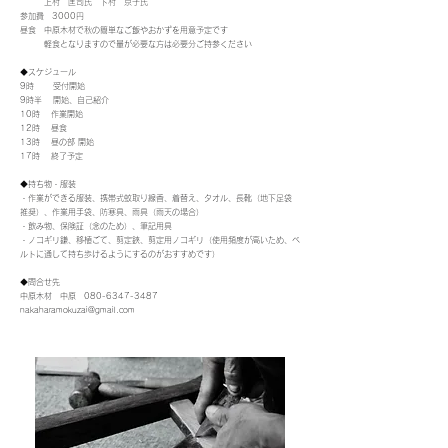
上村 匡司氏 下村 京子氏
参加費 3000円
昼食 中原木材で秋の簡単なご飯やおかずを用意予定です
軽食となりますので量が必要な方は必要分ご持参ください
◆スケジュール
9時 受付開始
9時半 開始、自己紹介
10時 作業開始
12時 昼食
13時 昼の部 開始
17時 終了予定
◆持ち物・服装
・作業ができる服装、携帯式蚊取り線香、着替え、タオル、長靴（地下足袋
推奨）、作業用手袋、防寒具、雨具（雨天の場合）
・飲み物、保険証（念のため）、筆記用具
・ノコギリ鎌、移植ごて、剪定鋏、剪定用ノコギリ（使用頻度が高いため、ベ
ルトに通して持ち歩けるようにするのがおすすめです）
◆問合せ先
中原木材 中原 080-6347-3487
nakaharamokuzai@gmail.com