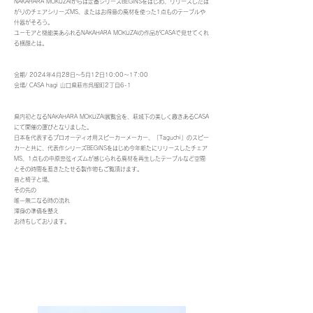
NAKAHARA MOKUZAIからは定番シリーズBEGINSをはじめ、リリースしたは
がりのチェアシリーズMS、またはお得意の廃材を使った1点ものテーブルや
什器がそろう。
ユーモアと機能美あふれるNAKAHARA MOKUZAIの作品がCASAで見せてくれ
る横顔とは。
会期/ 2024年4月28日〜5月12日10:00〜17:00
会場/ CASA hagi 山口県萩市呉服町2丁目6-1
県内初となるNAKAHARA MOKUZAI展覧会を、萩城下の美しく趣きあるCASA
にて開催の運びとなりました。
日本を代表するプロオーディオ用スピーカーメーカー、「Taguchi」のスピー
カーと共に、代表作シリーズBEGINSをはじめ今年新たにリリースしたチェア
MS、1点もの中原忠弦イズムが感じられる廃材を再生したテーブルなど空間
とその時間を惹きたたせる製作物もご覧頂けます。
音と椅子と場、
その先の
唯一無二なる時の流れ
渾身の準備を整え
お待ちしております。