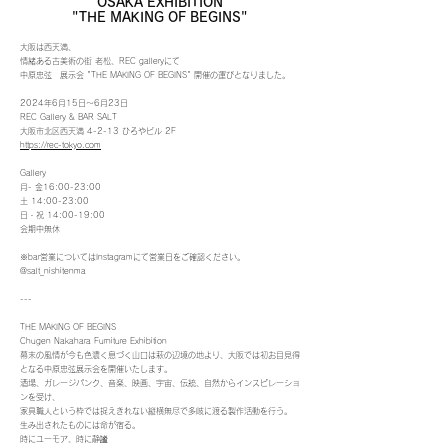
OSAKA EXHIBITION
"THE MAKING OF BEGINS"
大阪は西天満、
情緒ある古美術の街 老松、REC galleryにて
中原忠弦 展示会 "THE MAKING OF BEGINS" 開催の運びとなりました。
2024年6月15日〜6月23日
REC Gallery & BAR SALT
大阪市北区西天満 4-2-13 ひろやビル 2F
https://rec-tokyo.com
Gallery
月- 金16:00-23:00
土 14:00-23:00
日・祝 14:00-19:00
会期中無休
※bar営業についてはInstagramにて営業日をご確認ください。
@salt_nishitenma
---
THE MAKING OF BEGINS
Chugen Nakahara Furniture Exhibition
幕末の風情が今も色濃く息づく山口は萩の辺境の地より、大阪では初お目見得
となる中原忠弦展示会を開催いたします。
酒場、ガレージパンク、音楽、映画、宇宙、伝統、自然からインスピレーショ
ンを受け、
家具職人という枠では捉えきれない縦横無尽で多岐に渡る製作活動を行う。
生み出されたものには命が宿る。
時にユーモア、時に静謐