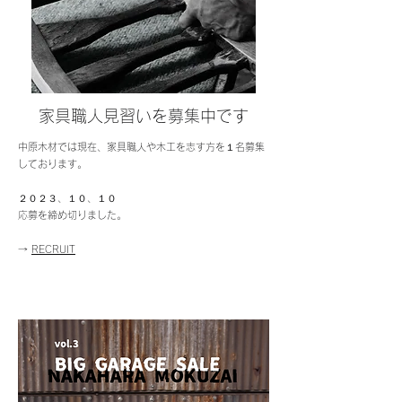
家具職人見習いを募集中です
中原木材では現在、家具職人や木工を志す方を１名募集
しております。
２０２３、１０、１０
​応募を締め切りました。
​→
RECRUIT