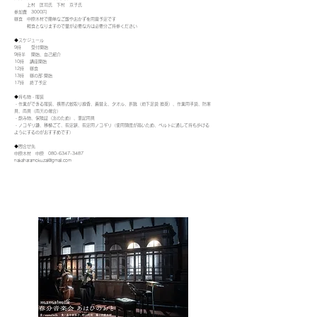
上村 匡司氏 下村 京子氏
参加費 3000円
昼食 中原木材で簡単なご飯やおかずを用意予定です
軽食となりますので量が必要な方は必要分ご持参ください
◆スケジュール
9時 受付開始
9時半 開始、自己紹介
10時 講座開始
12時 昼食
13時 昼の部 開始
17時 終了予定
◆持ち物・服装
・作業ができる服装、携帯式蚊取り線香、着替え、タオル、長靴（地下足袋 推奨）、作業用手袋、防寒
具、雨具（雨天の場合）
・飲み物、保険証（念のため）、筆記用具
・ノコギリ鎌、移植ごて、剪定鋏、剪定用ノコギリ（使用頻度が高いため、ベルトに通して持ち歩ける
ようにするのがおすすめです）
◆問合せ先
中原木材 中原 080-6347-3487
nakaharamokuzai@gmail.com