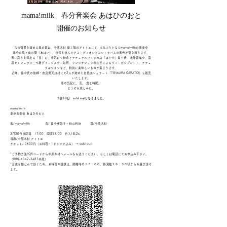
mama!milk 春分音楽会 あはひのおと
開催のお知らせ
古の情景を溜める春の萩は、中原木材 廃工場のアトリエにて、6年ぶりとなるmama!milkの音楽会
春分の昼と夜の間（あはい）、日没を挟んでアコーディオンとコントラバスの音色が響き渡ります。
音に彩りを添える「食」に、金沢にて和食とナチュラルワインの店「はた中」畠中氏、北陸最年少、最
速でミシュラン二つ星グリーンスター取得、フレンチシェフ砂山氏によるヴィーガンプレート、ナチュ
ラルワインなど、特別に美味しいものが集まります。
近年、畠中氏の故郷・奈良県天川村にて2人が始めた自然派ジェラート「TENKARA GERATO」も
販売
いたします。
春の気配に、音。 食と時
間。
どうぞお楽しみに。
３月10日 sold outとなりました。
mama!milk
春分音楽会 あはひのおと
音/mama!milk 食/ 畠中亜弥子・砂山利治 場/中原木材
3月20日祝開場 17:00 開演18:00 日入18:26
場所/中𠩤木材 アトリエ
チケット/ 7500円（お料理・1ドリンク込み）
​ → sold out
*ご予約方法/QRコードから中原木材へメールをお送りください。もしくは電話にてお申込み下さい。
（080-6347-3487中原）
*音楽を愉しんで頂くため、お料理の提供は、開場時の１７：００、終演後１９：３０頃からお選び頂け
ます。