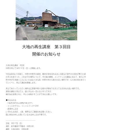
大地の再生講座 第３回目
開催のお知らせ
大地の再生講座 3回目
中原木材にて３月1７日（日）に開催します。
今回は前回に引き続く、中原木材裏手の緑地、敷地全体を流れる古い水路など湿や水の流れが整うため
の手入れを行った、これまでの場所について、その後の観察、メンテナンスの講座に加えて、新たに中
原木材が引き継ぐことになったある小さな森（中原木材から数分の近い場所です）も大地の再生を行っ
ていくべく、見立て講座を開催します。
見立てを行っていただく場所は広葉樹や様々な樹木が根を下ろすとても気持ちの良い場所です。
通常の講座と見立てと、盛り沢山の一日となりそうですが、
縁がある皆様と共に、手と心を動かすことができると嬉しいです。
◆申込み方法
・nakaharamokuzai@gmail.comへ
・インスタグラム、フェイスブックへDM
・直接申し込み
いずれもお名前、人数、携帯などご連絡先を記載ください。
既に参加の申し出頂いている方は申し込み不要です。
----------------------------------
日程 3月17日（日）
場所 萩市椿東378番地 中原木材
講師 大地の再生 中国支部