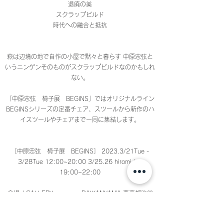
退廃の美
スクラップビルド
時代への融合と抵抗
萩は辺境の地で自作の小屋で黙々と暮らす 中原忠弦と
いうニンゲンそのものがスクラップビルドなのかもしれ
ない。
「中原忠弦 椅子展 BEGINS」ではオリジナルライン
BEGINSシリーズの定番チェア、スツールから新作のハ
イスツールやチェアまで一同に集結します。
［中原忠弦 椅子展 BEGINS］ 2023.3/21Tue -
3/28Tue 12:00~20:00 3/25.26 hiromi bar
19:00~22:00
会場 / GALLERY roarguns DAIKANYAMA 東京都渋谷
区代官山町1-8 SYLA DAIKANYAMA