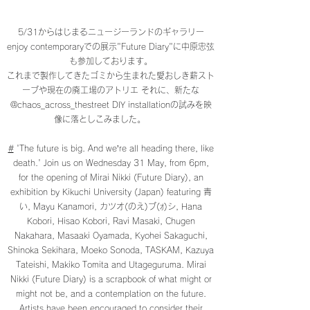
5/31からはじまるニュージーランドのギャラリー
enjoy contemporaryでの展示"Future Diary"に中原忠弦
も参加しております。
これまで製作してきたゴミから生まれた愛おしき薪スト
ーブや現在の廃工場のアトリエ それに、新たな
@chaos_across_thestreet DIY installationの試みを映
像に落としこみました。
#
'The future is big. And we’re all heading there, like
death.' Join us on Wednesday 31 May, from 6pm,
for the opening of Mirai Nikki (Future Diary), an
exhibition by Kikuchi University (Japan) featuring 青
い, Mayu Kanamori, カツオ(のえ)ブ(ｫ)シ, Hana
Kobori, Hisao Kobori, Ravi Masaki, Chugen
Nakahara, Masaaki Oyamada, Kyohei Sakaguchi,
Shinoka Sekihara, Moeko Sonoda, TASKAM, Kazuya
Tateishi, Makiko Tomita and Utageguruma. Mirai
Nikki (Future Diary) is a scrapbook of what might or
might not be, and a contemplation on the future.
Artists have been encouraged to consider their