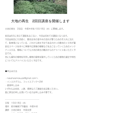
大地の再生 2回目講座を開催します
大地の再生 2回目 中原木材を10月18日（水）に開催します。
前回は6月に見立て講座をおこない、今回は初めての講座となります。
今回は前回に引き続く、敷地全体の湿や水の流れが整うための手入れに加え
て、駐車場となっている、これから再生予定である向かいの敷地のイネ科が蔓
延るスペースを徐々に果樹や広葉樹の植樹などをおこなっていくためのメンテ
ナンス方法、植栽についても大地の再生の観点からのアドバイスをいただく予
定です。
他にも蔓科の植物を利用し植物の屋根を製作していくための植物の選定や特性
についてもアドバイスいただく予定です。
◆申込み方法
・
nakaharamokuzai@gmail.com
へ
・インスタグラム、フェイスブックへDM
・直接申し込み
いずれもお名前、人数、携帯などご連絡先を記載ください。
既に参加の申し出頂いている方は申し込み不要です。
----------------------------------
日程 10月18日（水）
場所 萩市椿東378番地 中原木材
講師 大地の再生 中国支部