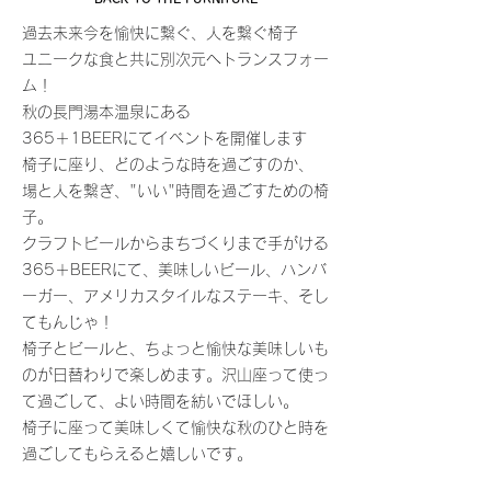
過去未来今を愉快に繋ぐ、人を繋ぐ椅子
ユニークな食と共に別次元へトランスフォー
ム！
秋の長門湯本温泉にある
365＋1BEERにてイベントを開催します
椅子に座り、どのような時を過ごすのか、
場と人を繋ぎ、"いい"時間を過ごすための椅
子。
クラフトビールからまちづくりまで手がける
365＋BEERにて、美味しいビール、ハンバ
ーガー、アメリカスタイルなステーキ、そし
てもんじゃ！
椅子とビールと、ちょっと愉快な美味しいも
のが日替わりで楽しめます。沢山座って使っ
て過ごして、よい時間を紡いでほしい。
椅子に座って美味しくて愉快な秋のひと時を
過ごしてもらえると嬉しいです。