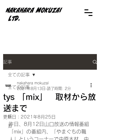
NAKAHARA MOKUZAI
Ltd.
記事
全ての記事
nakahara mokuzai
全ての記事
2021年8月13日
読了時間: 2分
tys 「mix」 取材から放
衣
送まで
食
住
更新日：
2021年8月25日
昨日、8月12日山口放送の情報番組
遊
「mix」の番組内、「やまぐちの職
人」というコーナーで中原木材、中